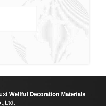
xi Wellful Decoration Materials
.,Ltd.